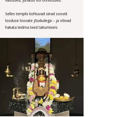
vastused, juhatus või õnnistused.
Selles templis kohtuvad siirad soovid
looduse loovate jõududega – ja võivad
hakata leidma teed täitumiseni.