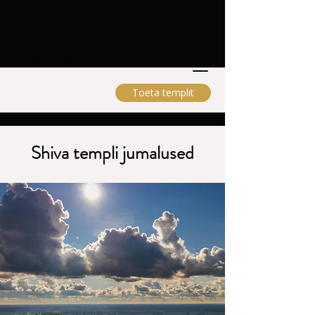
Shiva Tempel Eesti
Toeta templit
Shiva templi jumalused