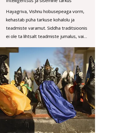
Intelligentsus ja sisemine tarkus
häirib, mis edendab kasvu või mis viib 
Hayagriva, Vishnu hobusepeaga vorm, 
sellest eemale. Sisemise distsipliini 
kehastab püha tarkuse kohalolu ja 
meistrina aitab ta otsijal ka väliste 
teadmiste varamut. Siddha traditsioonis 
väljakutsete keskel jääda 
ei ole ta lihtsalt teadmiste jumalus, vaid 
kindlameelseks, keskendunuks ja 
see, kes äratab jñāna – otsese sisemise 
tõetruuks. 

taipamise. Tema kohalolu ilmneb siis, kui 
mentaalsus vaikib ja teadlikkus on valmis 
Shiva templis on Chandikeswarar 
teadmise äratundmiseks. 

vankumatu püha ruumi valvur – hoides 
puhtust mitte kontrolli, vaid kohalolu 
Ta on ärganud intelligentsuse valgus – 
kaudu. Ta meenutab kõigile, kes 
selgus, mis ei tule õppimisest, vaid 
siseneda soovivad: mitte sooritus, vaid 
vahetust kogemisest. 

siirus avab tee. Iga teadlik tegu on 
Ta kaitseb tõelist teadmist – hoiab 
samm tõelise muutuse suunas.
otsijat eksituste, segaduse ja 
valeinformatsiooni eest. 
