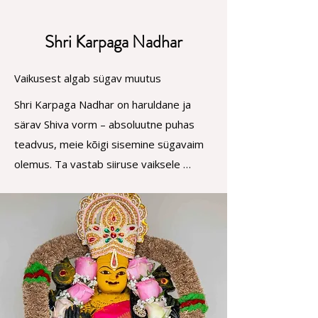
Shri Karpaga Nadhar
Vaikusest algab sügav muutus
Shri Karpaga Nadhar on haruldane ja 
särav Shiva vorm – absoluutne puhas 
teadvus, meie kõigi sisemine sügavaim 
olemus. Ta vastab siiruse vaiksele 
kutsele, mitte välisele palumisele. Siddha 
traditsioonis tekib tõeline täitumine siis, 
kui soov vaibub ja muutub vaikuseks ning 
palvest saab kohalolu. 

Tema nimi viitab taevalikule soovide 
täitumise puule – kuid see, mida tema 