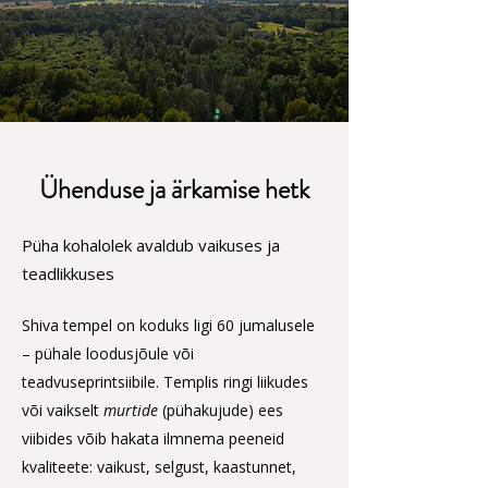
Ühenduse ja ärkamise hetk
Püha kohalolek avaldub vaikuses ja
teadlikkuses
Shiva tempel on koduks ligi 60 jumalusele
– pühale loodusjõule või
teadvuseprintsiibile. Templis ringi liikudes
või vaikselt
murtide
(pühakujude) ees
viibides võib hakata ilmnema peeneid
kvaliteete: vaikust, selgust, kaastunnet,