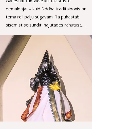
Ganeshat tuntakse kui takistuste 
on tõeline. 

eemaldajat – kuid Siddha traditsioonis on 
Ta on ärganud tarkus (jñāna), mis ei tule 
tema roll palju sügavam. Ta puhastab 
õppimisest, vaid otsesest teadmisest. 

sisemist seisundit, hajutades rahutust, 
Ta on vabanemise ja sisemise muutuse 
segadust ja karmalist raskust, ning loob 
juhtjõud. 

selge teadveloleku. Tema kohalolu toob 
tasakaalu ja kindlust, aidates sul 
Templis kohtutakse Adishakti Brahand 
pöörduda sissepoole selguse ja 
Nayagiga vaikse kohaloleku kaudu. Kui 
usaldusega. 

teadlikkus on vaibunud ja süda siiras, 
hakkab tema energia liikuma – vaikselt 
Ta avab tee tavalisest mõtlemisest 
ilmutades, ülendades ja joondades sind 
ärganud teadlikkuseni. 

tõega. Ta viib sind tagasi algallikani – 
Ta rahustab keha, hinge ja meele, et 
sinna, kust kõik tõuseb ja kuhu kõik 
sisemine muutus saaks loomulikult esile 
vabastatult naaseb.
kerkida. 

Ta äratab keskendumise selguse – 