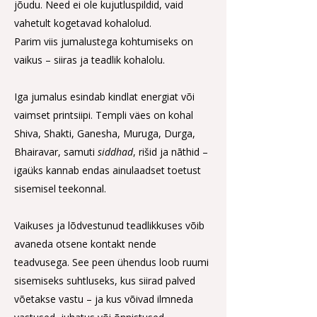
jõudu. Need ei ole kujutluspildid, vaid
vahetult kogetavad kohalolud.
Parim viis jumalustega kohtumiseks on
vaikus – siiras ja teadlik kohalolu.
Iga jumalus esindab kindlat energiat või
vaimset printsiipi. Templi väes on kohal
Shiva, Shakti, Ganesha, Muruga, Durga,
Bhairavar, samuti
siddhad
, rišid ja nāthid –
igaüks kannab endas ainulaadset toetust
sisemisel teekonnal.
Vaikuses ja lõdvestunud teadlikkuses võib
avaneda otsene kontakt nende
teadvusega. See peen ühendus loob ruumi
sisemiseks suhtluseks, kus siirad palved
võetakse vastu – ja kus võivad ilmneda