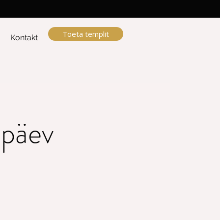
Toeta templit
a
Kontakt
upäev