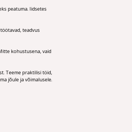
eks peatuma. Iidsetes 
 töötavad, teadvus 
Mitte kohustusena, vaid 
. Teeme praktilisi töid, 
a jõule ja võimalusele.