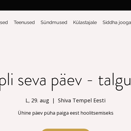
sed
Teenused
Sündmused
Külastajale
Siddha joog
li seva päev - talg
L, 29. aug
  |  
Shiva Tempel Eesti
Ühine päev püha paiga eest hoolitsemiseks