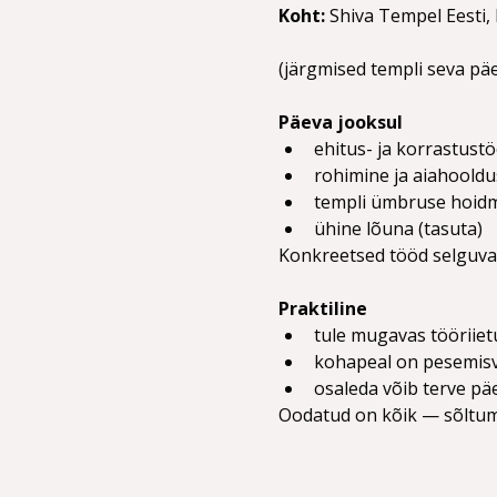
Koht: 
Shiva Tempel Eesti, 
(järgmised templi seva pä
Päeva jooksul
ehitus- ja korrastust
rohimine ja aiahooldu
templi ümbruse hoidm
ühine lõuna (tasuta)
Konkreetsed tööd selguva
Praktiline
tule mugavas tööriiet
kohapeal on pesemis
osaleda võib terve päe
Oodatud on kõik — sõltuma