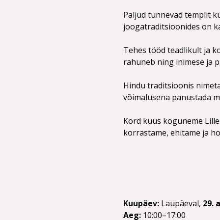
Paljud tunnevad templit ku
joogatraditsioonides on ka
Tehes tööd teadlikult ja 
rahuneb ning inimese ja p
Hindu traditsioonis nimet
võimalusena panustada mil
Kord kuus koguneme Lilleor
korrastame, ehitame ja ho
Kuupäev: 
Laupäeval, 
29. 
Aeg: 
10:00–17:00