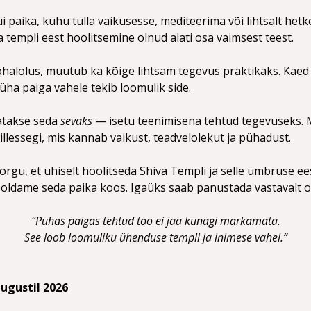
i paika, kuhu tulla vaikusesse, mediteerima või lihtsalt hetk
 templi eest hoolitsemine olnud alati osa vaimsest teest.
kohalolus, muutub ka kõige lihtsam tegevus praktikaks. Käed
üha paiga vahele tekib loomulik side.
atakse seda 
sevaks
 — isetu teenimisena tehtud tegevuseks. 
lessegi, mis kannab vaikust, teadvelolekut ja pühadust.
gu, et ühiselt hoolitseda Shiva Templi ja selle ümbruse eest
oldame seda paika koos. Igaüks saab panustada vastavalt om
“Pühas paigas tehtud töö ei jää kunagi märkamata.
See loob loomuliku ühenduse templi ja inimese vahel.”
augustil 2026