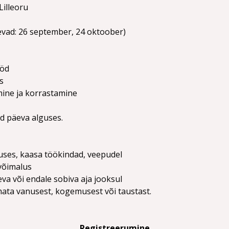
Lilleoru
evad: 26 september, 24 oktoober)
ööd
s
ine ja korrastamine
d päeva alguses.
uses, kaasa töökindad, veepudel
võimalus
va või endale sobiva aja jooksul
ta vanusest, kogemusest või taustast. 
Registreerumine