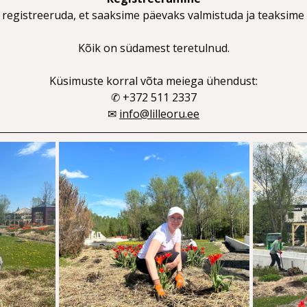
 registreeruda, et saaksime päevaks valmistuda ja teaksime 
Kõik on südamest teretulnud.
Küsimuste korral võta meiega ühendust:
✆ +372 511 2337
✉ 
info@lilleoru.ee