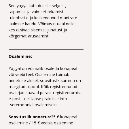
See yagya kutsub esile selgust, 
taipamist ja vaimset ärkamist 
tuleohvrite ja keskendunud mantrate 
laulmise kaudu. Võimas rituaal neile, 
kes otsivad sisemist juhatust ja 
kõrgemat arusaamist.
Osalemine:
Yagyal on võimalik osaleda kohapeal 
või veebi teel. Osalemine toimub 
annetuse alusel, soovituslik summa on 
märgitud allpool. Kõik registreerunud 
osalejad saavad pärast registreerumist 
e-posti teel täpse praktilise info 
tseremoonial osalemiseks.
Soovituslik annetus:
25 € kohapeal 
osalemine / 15 € veebis osalemine