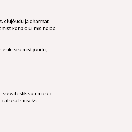
, elujõudu ja dharmat. 
semist kohalolu, mis hoiab 
esile sisemist jõudu, 
 – soovituslik summa on 
nial osalemiseks.