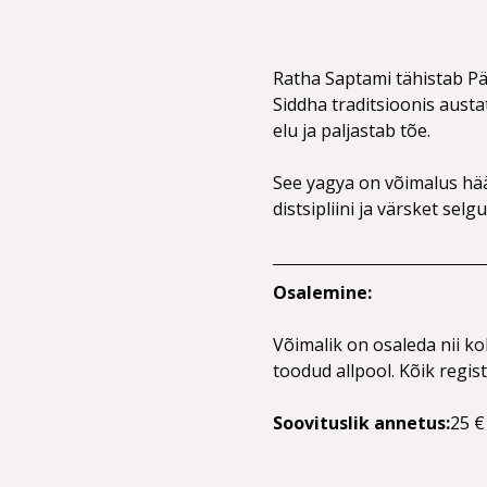
Ratha Saptami tähistab Pä
Siddha traditsioonis austat
elu ja paljastab tõe.
See yagya on võimalus hääl
distsipliini ja värsket selgu
Osalemine:
Võimalik on osaleda nii k
toodud allpool. Kõik regis
Soovituslik annetus:
25 €