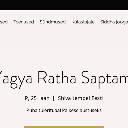
sed
Teenused
Sündmused
Külastajale
Siddha joog
Yagya Ratha Saptam
P, 25. jaan
  |  
Shiva tempel Eesti
Püha tulerituaal Päikese austuseks