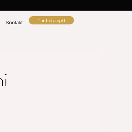
Toeta templit
a
Kontakt
i