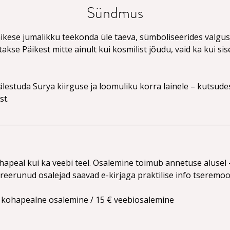
Sündmus
ikese jumalikku teekonda üle taeva, sümboliseerides valgust
akse Päikest mitte ainult kui kosmilist jõudu, vaid ka kui si
estuda Surya kiirguse ja loomuliku korra lainele – kutsudes 
st.
ohapeal kui ka veebi teel. Osalemine toimub annetuse alusel
treerunud osalejad saavad e-kirjaga praktilise info tseremoo
 kohapealne osalemine / 15 € veebiosalemine