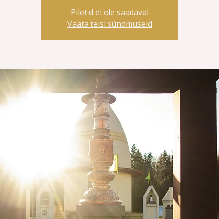
Piletid ei ole saadaval
Vaata teisi sündmuseid