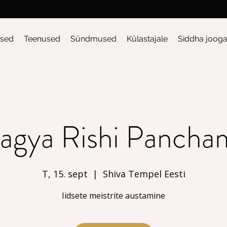
sed
Teenused
Sündmused
Külastajale
Siddha joog
agya Rishi Pancha
T, 15. sept
  |  
Shiva Tempel Eesti
Iidsete meistrite austamine