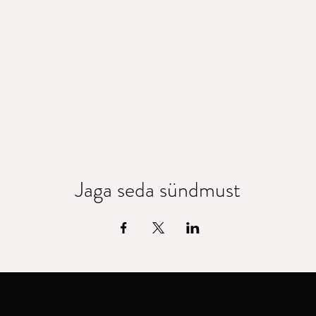
Jaga seda sündmust
Kontakt
Privaatsusteade
Kasutustingimused