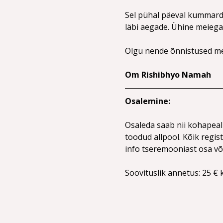
Sel pühal päeval kummarda
läbi aegade. Ühine meiega 
Olgu nende õnnistused meil
Om Rishibhyo Namah
Osalemine:
Osaleda saab nii kohapeal 
toodud allpool. Kõik regis
info tseremooniast osa võ
Soovituslik annetus: 25 €