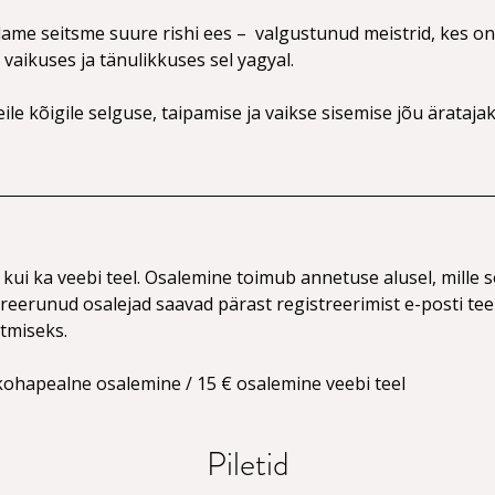
me seitsme suure rishi ees –  valgustunud meistrid, kes on
vaikuses ja tänulikkuses sel yagyal.
e kõigile selguse, taipamise ja vaikse sisemise jõu äratajak
kui ka veebi teel. Osalemine toimub annetuse alusel, mille s
treerunud osalejad saavad pärast registreerimist e-posti teel 
tmiseks.
 kohapealne osalemine / 15 € osalemine veebi teel
Piletid