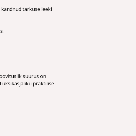
 kandnud tarkuse leeki 
s.
oovituslik suurus on 
üksikasjaliku praktilise 