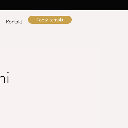
Toeta templit
a
Kontakt
mi