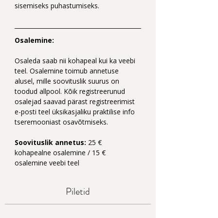
sisemiseks puhastumiseks.
Osalemine:
Osaleda saab nii kohapeal kui ka veebi 
teel. Osalemine toimub annetuse 
alusel, mille soovituslik suurus on 
toodud allpool. Kõik registreerunud 
osalejad saavad pärast registreerimist 
e-posti teel üksikasjaliku praktilise info 
tseremooniast osavõtmiseks.
Soovituslik annetus:
 25 € 
kohapealne osalemine / 15 € 
osalemine veebi teel
Piletid