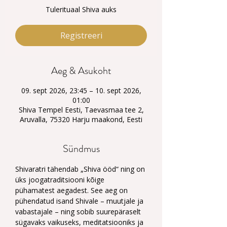
Tulerituaal Shiva auks
Registreeri
Aeg & Asukoht
09. sept 2026, 23:45 – 10. sept 2026,
01:00
Shiva Tempel Eesti, Taevasmaa tee 2,
Aruvalla, 75320 Harju maakond, Eesti
Sündmus
Shivaratri tähendab „Shiva ööd“ ning on 
üks joogatraditsiooni kõige 
pühamatest aegadest. See aeg on 
pühendatud isand Shivale – muutjale ja 
vabastajale – ning sobib suurepäraselt 
sügavaks vaikuseks, meditatsiooniks ja 