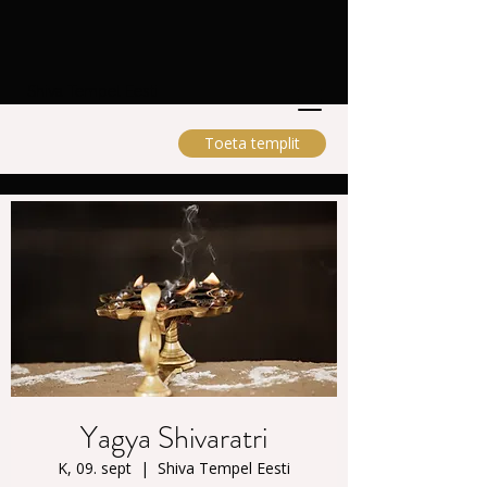
Shiva Tempel Eesti
Toeta templit
Yagya Shivaratri
K, 09. sept
  |  
Shiva Tempel Eesti