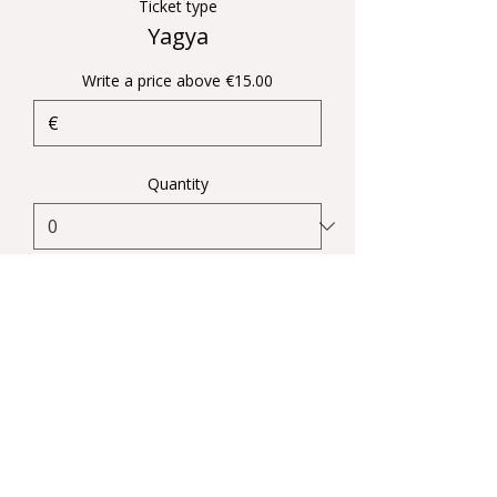
Ticket type
Yagya
Write a price above €15.00
€
Quantity
Total
€0.00
Checkout