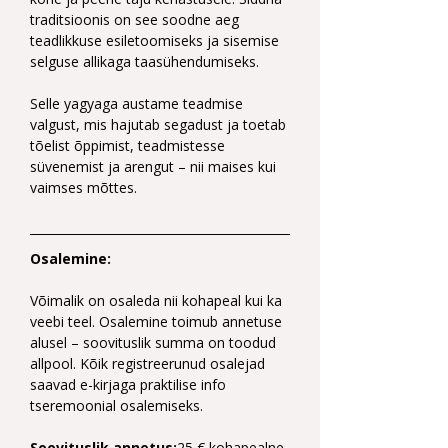
traditsioonis on see soodne aeg 
teadlikkuse esiletoomiseks ja sisemise 
selguse allikaga taasühendumiseks.
Selle yagyaga austame teadmise 
valgust, mis hajutab segadust ja toetab 
tõelist õppimist, teadmistesse 
süvenemist ja arengut – nii maises kui 
vaimses mõttes.
Osalemine:
Võimalik on osaleda nii kohapeal kui ka 
veebi teel. Osalemine toimub annetuse 
alusel – soovituslik summa on toodud 
allpool. Kõik registreerunud osalejad 
saavad e-kirjaga praktilise info 
tseremoonial osalemiseks.
Soovituslik annetus:
25 € kohapealne 