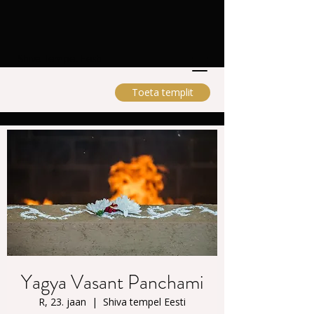
Shiva Tempel Eesti
Toeta templit
Yagya Vasant Panchami
R, 23. jaan
  |  
Shiva tempel Eesti