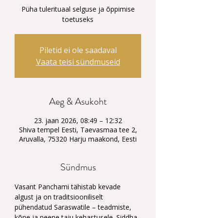
Püha tulerituaal selguse ja õppimise
toetuseks
Piletid ei ole saadaval
Vaata teisi sündmuseid
Aeg & Asukoht
23. jaan 2026, 08:49 – 12:32
Shiva tempel Eesti, Taevasmaa tee 2,
Aruvalla, 75320 Harju maakond, Eesti
Sündmus
Vasant Panchami tähistab kevade 
algust ja on traditsiooniliselt 
pühendatud Saraswatile – teadmiste, 
kõne ja peene taju kehastusele. Siddha 